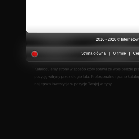
2010 - 2026 ©
Interneto
Strona główna
|
O firmie
|
Ce
Katalogujemy strony w sposób który sprawi że wpis będzie pr
pozycję witryny przez długie lata. Profesjonalne ręczne katal
najlepsza inwestycja w pozycję Twojej witryny.