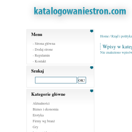
Menu
Home
/
Rząd i polityk
-
Strona główna
Wpisy w kateg
-
Dodaj strone
Nie znaleziono wpisów
-
Regulamin
-
Kontakt
Szukaj
Kategorie główne
Aktualności
Biznes i ekonomia
Erotyka
Firmy wg branż
Gry